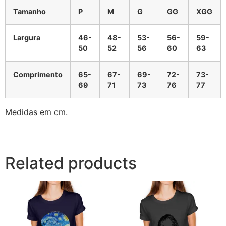
Tamanho
P
M
G
GG
XGG
Largura
46-
48-
53-
56-
59-
50
52
56
60
63
Comprimento
65-
67-
69-
72-
73-
69
71
73
76
77
Medidas em cm.
Related products